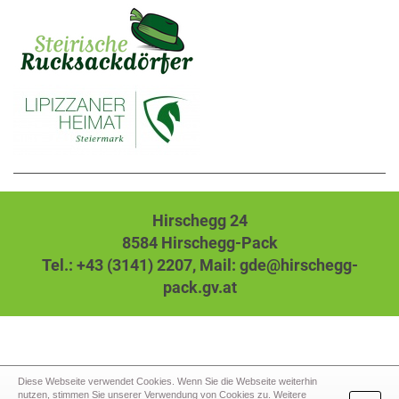
Hirschegg 24
8584 Hirschegg-Pack
Tel.: +43 (3141) 2207,
Mail: gde@hirschegg-
pack.gv.at
Diese Webseite verwendet Cookies. Wenn Sie die Webseite weiterhin
nutzen, stimmen Sie unserer Verwendung von Cookies zu. Weitere