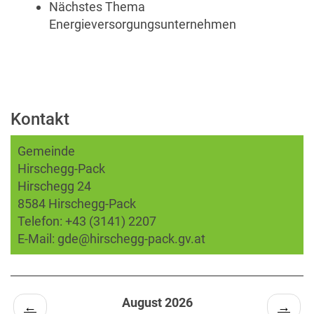
Nächstes Thema
Energieversorgungsunternehmen
Kontakt
Gemeinde
Hirschegg-Pack
Hirschegg 24
8584 Hirschegg-Pack
Telefon:
+43 (3141) 2207
E-Mail:
gde@hirschegg-pack.gv.at
August 2026
←
→