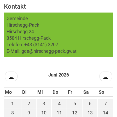
Kontakt
Gemeinde
Hirschegg-Pack
Hirschegg 24
8584 Hirschegg-Pack
Telefon:
+43 (3141) 2207
E-Mail:
gde@hirschegg-pack.gv.at
Juni 2026
←
→
Mo
Di
Mi
Do
Fr
Sa
So
1
2
3
4
5
6
7
8
9
10
11
12
13
14