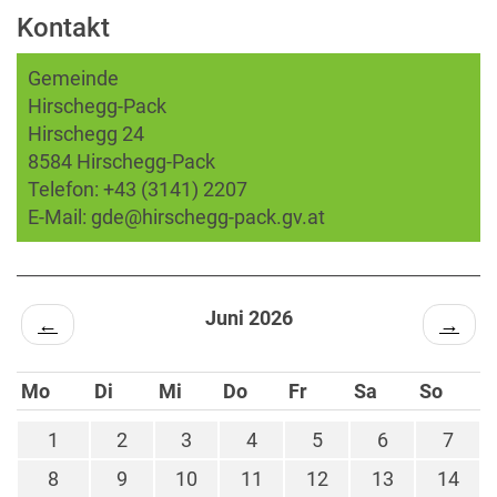
Kontakt
Gemeinde
Hirschegg-Pack
Hirschegg 24
8584 Hirschegg-Pack
Telefon:
+43 (3141) 2207
E-Mail:
gde@hirschegg-pack.gv.at
Juni 2026
←
→
Mo
Di
Mi
Do
Fr
Sa
So
1
2
3
4
5
6
7
8
9
10
11
12
13
14