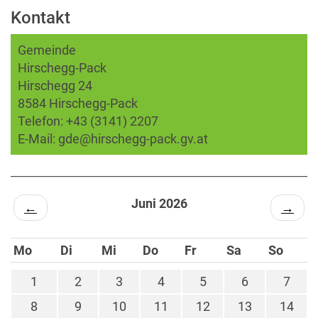
Kontakt
Gemeinde
Hirschegg-Pack
Hirschegg 24
8584 Hirschegg-Pack
Telefon:
+43 (3141) 2207
E-Mail:
gde@hirschegg-pack.gv.at
Juni 2026
←
→
Mo
Di
Mi
Do
Fr
Sa
So
1
2
3
4
5
6
7
8
9
10
11
12
13
14