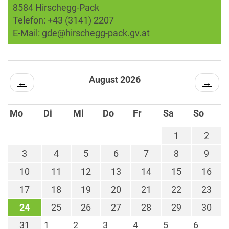
8584 Hirschegg-Pack
Telefon:
+43 (3141) 2207
E-Mail:
gde@hirschegg-pack.gv.at
August 2026
←
→
Mo
Di
Mi
Do
Fr
Sa
So
1
2
3
4
5
6
7
8
9
10
11
12
13
14
15
16
17
18
19
20
21
22
23
24
25
26
27
28
29
30
31
1
2
3
4
5
6