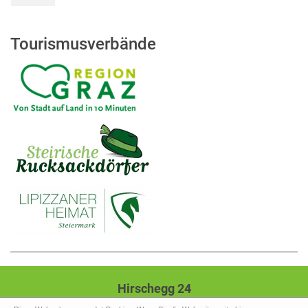
Tourismusverbände
Hirschegg 24
8584 Hirschegg-Pack