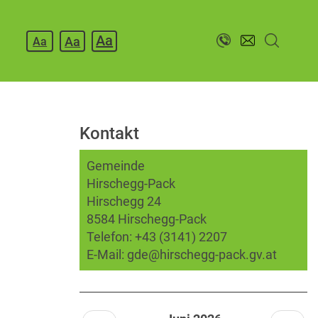
Aa
Aa
Aa
Kontakt
Gemeinde
Hirschegg-Pack
Hirschegg 24
8584 Hirschegg-Pack
Telefon:
+43 (3141) 2207
E-Mail:
gde@hirschegg-pack.gv.at