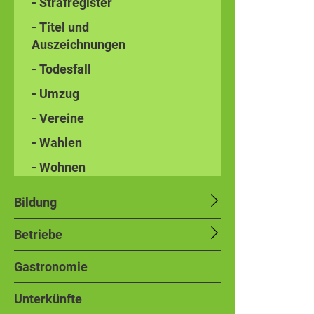
- Strafregister
- Titel und
Auszeichnungen
- Todesfall
- Umzug
- Vereine
- Wahlen
- Wohnen
Bildung
Betriebe
Gastronomie
Unterkünfte