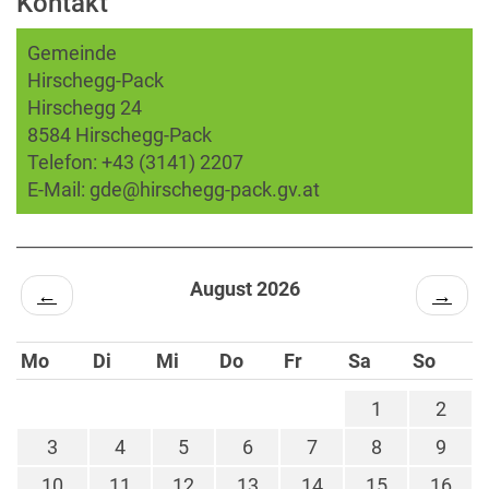
Kontakt
Gemeinde
Hirschegg-Pack
Hirschegg 24
8584 Hirschegg-Pack
Telefon:
+43 (3141) 2207
E-Mail:
gde@hirschegg-pack.gv.at
August 2026
←
→
Mo
Di
Mi
Do
Fr
Sa
So
1
2
3
4
5
6
7
8
9
10
11
12
13
14
15
16