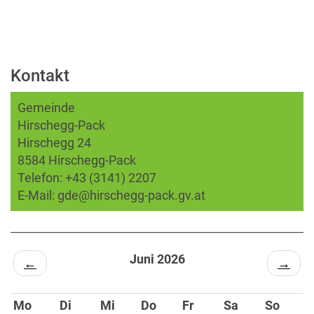
Kontakt
Gemeinde
Hirschegg-Pack
Hirschegg 24
8584 Hirschegg-Pack
Telefon:
+43 (3141) 2207
E-Mail:
gde@hirschegg-pack.gv.at
Juni 2026
←
→
Mo
Di
Mi
Do
Fr
Sa
So