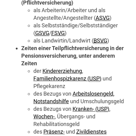
(Pflichtversicherung)
als Arbeiterin/Arbeiter und als
Angestellte/Angestellter (
ASVG
)
als Selbstständige/Selbstständiger
(
GSVG
/
FSVG
)
als Landwirtin/Landwirt (
BSVG
)
Zeiten einer Teilpflichtversicherung in der
Pensionsversicherung, unter anderem
Zeiten
der
Kindererziehung
,
Familienhospizkarenz (
USP
)
und
Pflegekarenz
des Bezugs von
Arbeitslosengeld,
Notstandshilfe
und Umschulungsgeld
des Bezugs von
Kranken- (
USP
)
,
Wochen-
, Übergangs- und
Rehabilitationsgeld
des
Präsenz-
und
Zivildienstes