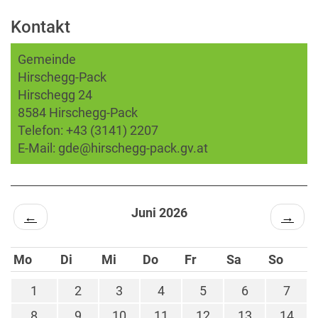
Kontakt
Gemeinde
Hirschegg-Pack
Hirschegg 24
8584 Hirschegg-Pack
Telefon:
+43 (3141) 2207
E-Mail:
gde@hirschegg-pack.gv.at
Juni 2026
←
→
Mo
Di
Mi
Do
Fr
Sa
So
1
2
3
4
5
6
7
8
9
10
11
12
13
14