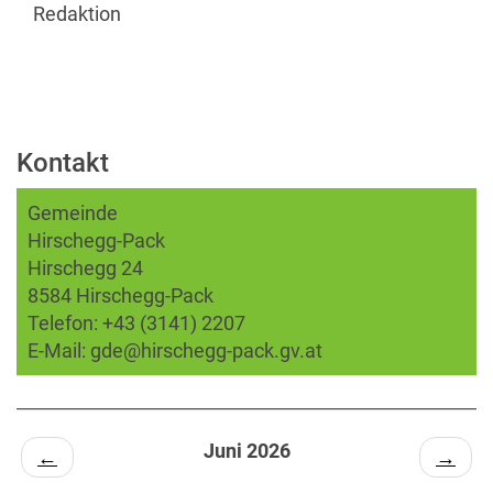
Redaktion
Kontakt
Gemeinde
Hirschegg-Pack
Hirschegg 24
8584 Hirschegg-Pack
Telefon:
+43 (3141) 2207
E-Mail:
gde@hirschegg-pack.gv.at
Juni 2026
←
→