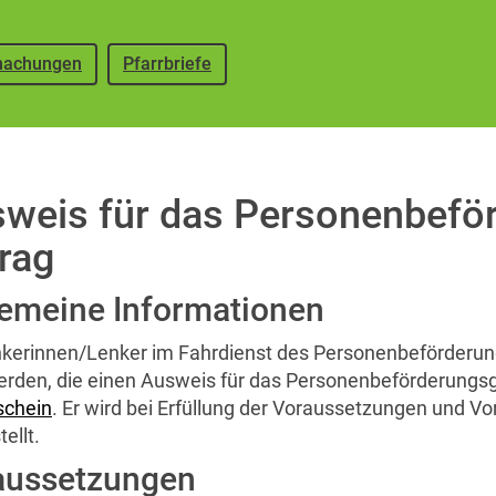
achungen
Pfarrbriefe
weis für das Personenbefö
rag
gemeine Informationen
nkerinnen/Lenker im Fahrdienst des Personenbeförderung
werden, die einen Ausweis für das Personenbeförderungsg
schein
. Er wird bei Erfüllung der Voraussetzungen und V
ellt.
aussetzungen