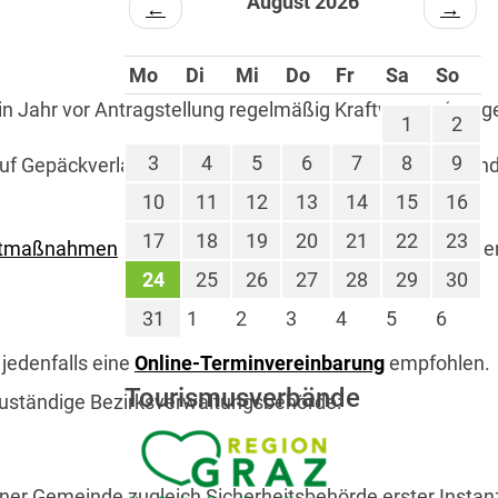
August 2026
←
→
Mo
Di
Mi
Do
Fr
Sa
So
 ein Jahr vor Antragstellung regelmäßig Kraftwagen (a
1
2
3
4
5
6
7
8
9
auf Gepäckverladung und Unterstützung körperlich behin
10
11
12
13
14
15
16
17
18
19
20
21
22
23
ortmaßnahmen
im Ausmaß von mindestens sechs Stunde
24
25
26
27
28
29
30
31
1
2
3
4
5
6
jedenfalls eine
Online-Terminvereinbarung
empfohlen.
Tourismusverbände
 zuständige Bezirksverwaltungsbehörde:
einer Gemeinde zugleich Sicherheitsbehörde erster Instanz