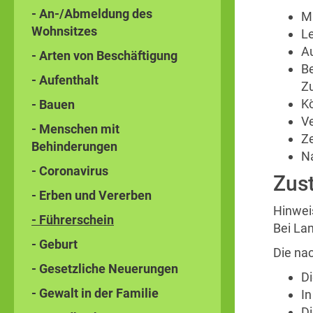
- An-/Abmeldung des
Mi
Wohnsitzes
Le
A
- Arten von Beschäftigung
Be
- Aufenthalt
Z
Kö
- Bauen
Ve
- Menschen mit
Ze
Behinderungen
N
- Coronavirus
Zust
- Erben und Vererben
Hinwei
- Führerschein
Bei Lan
- Geburt
Die na
- Gesetzliche Neuerungen
D
- Gewalt in der Familie
I
D