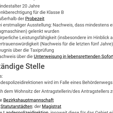
ndestalter 20 Jahre
nkberechtigung für die Klasse B
ußerhalb der
Probezeit
i erstmaliger Ausstellung: Nachweis, dass mindestens
ugmaschinen) gelenkt wurden
rperliche Leistungsfähigkeit (insbesondere im Hinblick 
rtrauenswürdigkeit (Nachweis für die letzten fünf Jahre)
ugnis über die Taxiprüfung
achweis über die
Unterweisung in lebensrettenden Sof
ändige Stelle
s:
despolizeidirektionen wird im Falle eines Behördenwegs 
ch dem Wohnsitz der Antragstellerin/des Antragstellers
ie
Bezirkshauptmannschaft
n
Statutarstädten
: der
Magistrat
ie
Landespolizeidirektion
, insoweit diese für das Gebiet 