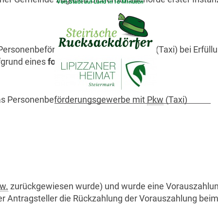
s Personenbeförderungsgewerbe mit
Pkw
(Taxi) bei Erfüll
fgrund eines
formlosen Antrags
aus.
 das Personenbeförderungsgewerbe mit
Pkw
(Taxi)
w.
zurückgewiesen wurde) und wurde eine Vorauszahlun
er Antragsteller die Rückzahlung der Vorauszahlung bei