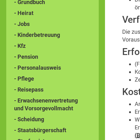
- Grundbuch
ör
- Heirat
Ver
- Jobs
Die zu
- Kinderbetreuung
Voraus
- Kfz
Erfo
- Pension
(
- Personalausweis
Ko
- Pflege
Ze
- Reisepass
Kos
- Erwachsenenvertretung
An
und Vorsorgevollmacht
Er
- Scheidung
Wu
Er
- Staatsbürgerschaft
(