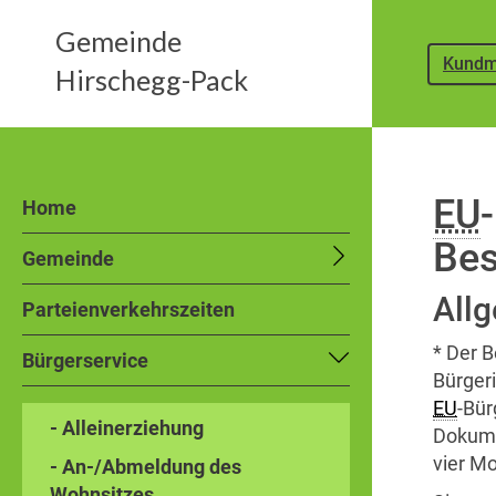
Gemeinde
Kundm
Hirschegg-Pack
EU
Home
Bes
Gemeinde
All
Parteienverkehrszeiten
* Der B
Bürgerservice
Bürger
EU
-Bür
- Alleinerziehung
Dokumen
vier Mo
- An-/Abmeldung des
Wohnsitzes