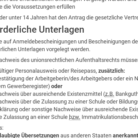
e die Voraussetzungen erfüllen
der unter 14 Jahren hat den Antrag die gesetzliche Vertre
rderliche Unterlagen
e auf Anmeldebescheinigungen und Bescheinigungen des
erlichen Unterlagen vorgelegt werden.
chweis des unionsrechtlichen Aufenthaltsrechts müsse
ltiger Personalausweis oder Reisepass,
zusätzlich:
stätigung der Arbeitgeberin/des Arbeitgebers oder ein N
em Gewerberegister)
oder
chweis über ausreichende Existenzmittel (
z.B.
Bankguth
chweis über die Zulassung zu einer Schule oder Bildun
klärung oder sonstige Nachweise über ausreichende Exis
e Zulassung an einer Schule
bzw.
Immatrikulationsbesch
s:
laubigte Übersetzungen
aus anderen Staaten
anerkann