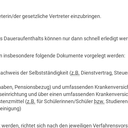
terin/der gesetzliche Vertreter einzubringen.
 Daueraufenthalts können nur dann schnell erledigt we
n insbesondere folgende Dokumente vorgelegt werden:
achweis der Selbstständigkeit (
z.B.
Dienstvertrag, Steu
aben, Pensionsbezug) und umfassenden Krankenversi
gseinrichtung und über einen umfassenden Krankenversi
tenzmittel (
z.B.
für Schülerinnen/Schüler
bzw.
Studieren
einigung)
t
werden, richtet sich nach den jeweiligen Verfahrensvors