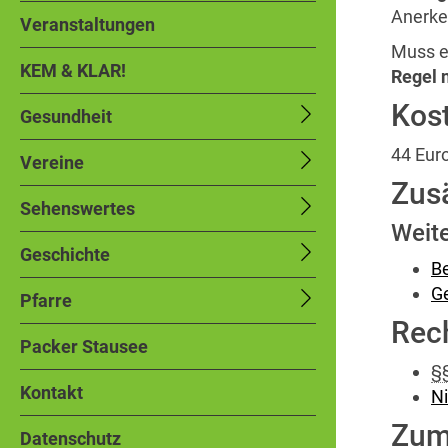
Anerke
Veranstaltungen
Muss e
KEM & KLAR!
Regel 
Kos
Gesundheit
44 Eur
Vereine
Zusä
Sehenswertes
Weite
Geschichte
Be
Ge
Pfarre
Rec
Packer Stausee
§
Kontakt
N
Zum
Datenschutz