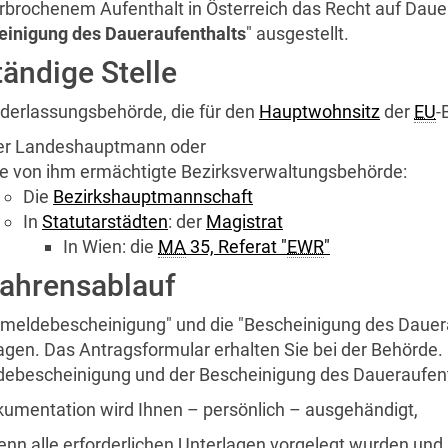
rbrochenem Aufenthalt in Österreich das Recht auf Dauer
einigung des Daueraufenthalts
" ausgestellt.
ändige Stelle
ederlassungsbehörde, die für den
Hauptwohnsitz
der
EU
-
er Landeshauptmann oder
e von ihm ermächtigte Bezirksverwaltungsbehörde:
Die
Bezirkshauptmannschaft
In
Statutarstädten
: der
Magistrat
In Wien: die
MA
35, Referat "
EWR
"
fahrensablauf
nmeldebescheinigung" und die "Bescheinigung des Dauer
agen. Das Antragsformular erhalten Sie bei der Behörde.
ebescheinigung und der Bescheinigung des Daueraufen
kumentation wird Ihnen – persönlich – ausgehändigt,
nn alle erforderlichen Unterlagen vorgelegt wurden und