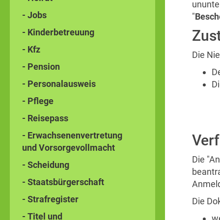
ununte
- Jobs
"
Besch
- Kinderbetreuung
Zust
- Kfz
Die Ni
- Pension
D
- Personalausweis
Di
- Pflege
- Reisepass
- Erwachsenenvertretung
Ver
und Vorsorgevollmacht
Die "A
- Scheidung
beantr
- Staatsbürgerschaft
Anmeld
- Strafregister
Die Do
- Titel und
we