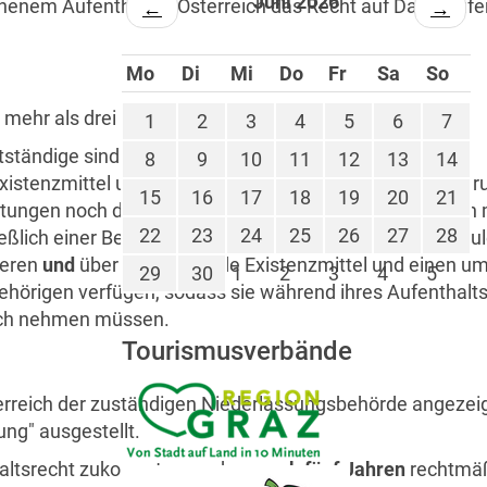
Juni 2026
nem Aufenthalt in Österreich das Recht auf Daueraufent
←
→
Mo
Di
Mi
Do
Fr
Sa
So
r mehr als drei Monate berechtigt, wenn sie
1
2
3
4
5
6
7
tständige sind
oder
8
9
10
11
12
13
14
 Existenzmittel und einen umfassenden Krankenversicher
15
16
17
18
19
20
21
eistungen noch die Ausgleichszulage in Anspruch nehmen
22
23
24
25
26
27
28
ßlich einer Berufsausbildung an einer öffentlichen Schule
ieren
und
über ausreichende Existenzmittel und einen u
29
30
1
2
3
4
5
ehörigen verfügen, sodass sie während ihres Aufenthalt
ruch nehmen müssen.
Tourismusverbände
erreich der zuständigen Niederlassungsbehörde angezeig
ng" ausgestellt.
thaltsrecht zukommt, erwerben
nach fünf Jahren
rechtmä