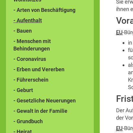
Sie er
ihnen e
- Arten von Beschäftigung
Vor
- Aufenthalt
- Bauen
EU
-Bür
- Menschen mit
in
Behinderungen
fü
so
- Coronavirus
al
- Erben und Vererben
an
- Führerschein
Kr
So
- Geburt
Fris
- Gesetzliche Neuerungen
Der Au
- Gewalt in der Familie
der Vo
- Grundbuch
EU
-Bür
- Heirat