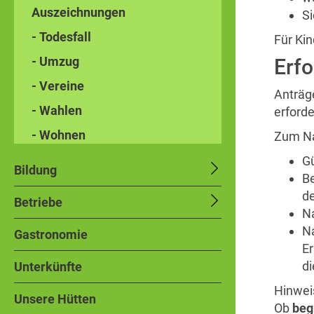
Auszeichnungen
Si
- Todesfall
Für Kin
- Umzug
Erfo
- Vereine
Anträg
- Wahlen
erford
- Wohnen
Zum Na
Gü
Bildung
Be
d
Betriebe
Na
Na
Gastronomie
Er
di
Unterkünfte
Hinwei
Unsere Hütten
Ob
beg