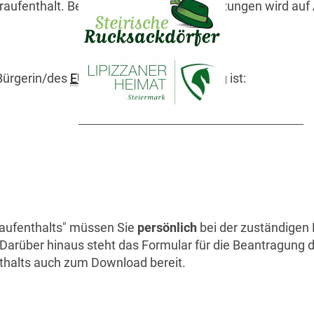
aufenthalt. Bei Vorliegen der Voraussetzungen wird auf 
Bürgerin/des
EU
-Bürgers örtlich zuständig ist:
aufenthalts" müssen Sie
persönlich
bei der zuständigen
 Darüber hinaus steht das Formular für die Beantragung 
thalts auch zum
Download
bereit.