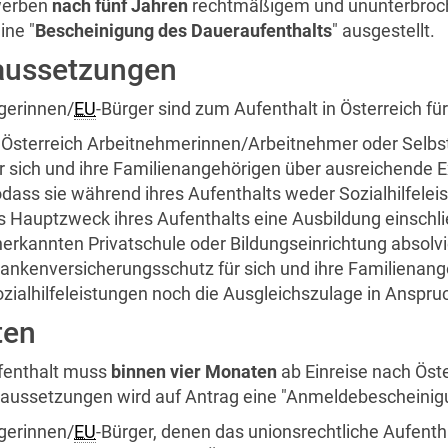
werben
nach fünf Jahren
rechtmäßigem und ununterbroche
ine "
Bescheinigung des Daueraufenthalts
" ausgestellt.
aussetzungen
gerinnen/
EU
-Bürger sind zum Aufenthalt in Österreich fü
 Österreich Arbeitnehmerinnen/Arbeitnehmer oder Selbs
r sich und ihre Familienangehörigen über ausreichende
dass sie während ihres Aufenthalts weder Sozialhilfel
s Hauptzweck ihres Aufenthalts eine Ausbildung einschlie
erkannten Privatschule oder Bildungseinrichtung absolv
ankenversicherungsschutz für sich und ihre Familienang
zialhilfeleistungen noch die Ausgleichszulage in Ansp
ten
fenthalt muss
binnen vier Monaten
ab Einreise nach Öst
raussetzungen wird auf Antrag eine "Anmeldebescheinigu
gerinnen/
EU
-Bürger, denen das unionsrechtliche Aufen