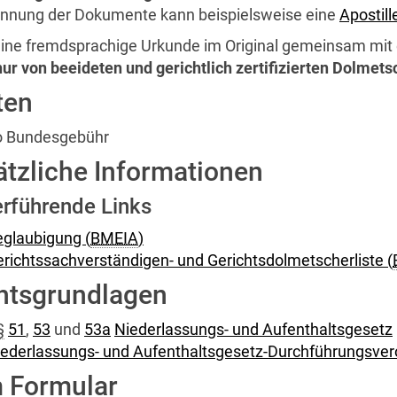
nnung der Dokumente kann beispielsweise eine
Apostill
ine fremdsprachige Urkunde im Original gemeinsam mit 
nur von beeideten und gerichtlich zertifizierten Dolme
ten
o Bundesgebühr
tzliche Informationen
rführende Links
glaubigung (
BMEIA
)
richtssachverständigen- und Gerichtsdolmetscherliste (
htsgrundlagen
§
51
,
53
und
53a
Niederlassungs- und Aufenthaltsgesetz
iederlassungs- und Aufenthaltsgesetz-Durchführungsve
 Formular