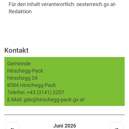
Für den Inhalt verantwortlich:
oesterreich.gv.at-
Redaktion
Kontakt
Gemeinde
Hirschegg-Pack
Hirschegg 24
8584 Hirschegg-Pack
Telefon:
+43 (3141) 2207
E-Mail:
gde@hirschegg-pack.gv.at
Juni 2026
←
→