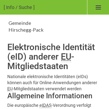
[ Info / Suche ]
Toggl
navig
Gemeinde
Hirschegg-Pack
Elektronische Identität
(eID) anderer
EU
-
Mitgliedstaaten
Nationale elektronische Identitäten (eIDs)
können auch für Online-Anwendungen anderer
EU
-Mitgliedstaaten verwendet werden
Allgemeine Informationen
Die europäische
eIDAS
-Verordnung verfolgt