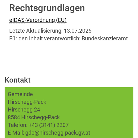
Rechtsgrundlagen
eIDAS
-Verordnung (
EU
)
Letzte Aktualisierung:
13.07.2026
Für den Inhalt verantwortlich:
Bundeskanzleramt
Kontakt
Gemeinde
Hirschegg-Pack
Hirschegg 24
8584 Hirschegg-Pack
Telefon:
+43 (3141) 2207
E-Mail:
gde@hirschegg-pack.gv.at