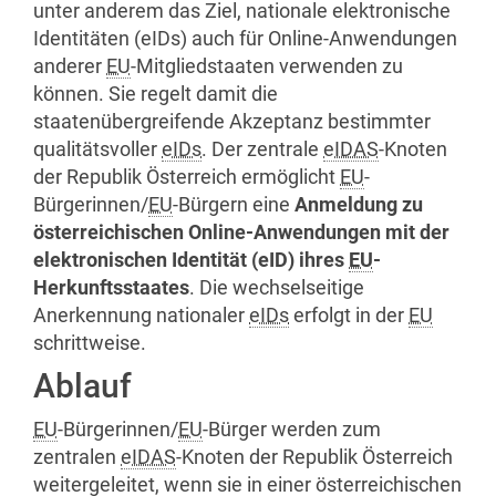
unter anderem das Ziel, nationale elektronische
Identitäten (eIDs) auch für
Online
-Anwendungen
anderer
EU
-Mitgliedstaaten verwenden zu
können. Sie regelt damit die
staatenübergreifende Akzeptanz bestimmter
qualitätsvoller
eIDs
. Der zentrale
eIDAS
-Knoten
der Republik Österreich ermöglicht
EU
-
Bürgerinnen/
EU
-Bürgern eine
Anmeldung zu
österreichischen Online-Anwendungen mit der
elektronischen Identität (eID) ihres
EU
-
Herkunftsstaates
. Die wechselseitige
Anerkennung nationaler
eIDs
erfolgt in der
EU
schrittweise.
Ablauf
EU
-Bürgerinnen/
EU
-Bürger werden zum
zentralen
eIDAS
-Knoten der Republik Österreich
weitergeleitet, wenn sie in einer österreichischen