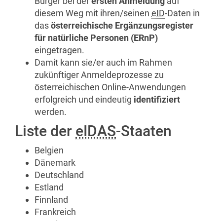
Bürger bei der
ersten Anmeldung
auf
diesem Weg mit ihren/seinen
eID
-Daten in
das
österreichische Ergänzungsregister
für natürliche Personen (ERnP)
eingetragen.
Damit kann sie/er auch im Rahmen
zukünftiger Anmeldeprozesse zu
österreichischen
Online
-Anwendungen
erfolgreich und eindeutig
identifiziert
werden.
Liste der
eIDAS
-Staaten
Belgien
Dänemark
Deutschland
Estland
Finnland
Frankreich