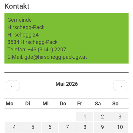
Kontakt
Gemeinde
Hirschegg-Pack
Hirschegg 24
8584 Hirschegg-Pack
Telefon:
+43 (3141) 2207
E-Mail:
gde@hirschegg-pack.gv.at
Mai 2026
←
→
Mo
Di
Mi
Do
Fr
Sa
So
1
2
3
4
5
6
7
8
9
10